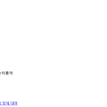
 순차통역
비 일체 대여