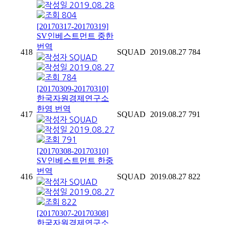
2019.08.28
804
[20170317-20170319]
SV인베스트먼트 중한
번역
418
SQUAD
2019.08.27
784
SQUAD
2019.08.27
784
[20170309-20170310]
한국자원경제연구소
한영 번역
417
SQUAD
2019.08.27
791
SQUAD
2019.08.27
791
[20170308-20170310]
SV인베스트먼트 한중
번역
416
SQUAD
2019.08.27
822
SQUAD
2019.08.27
822
[20170307-20170308]
한국자원경제연구소