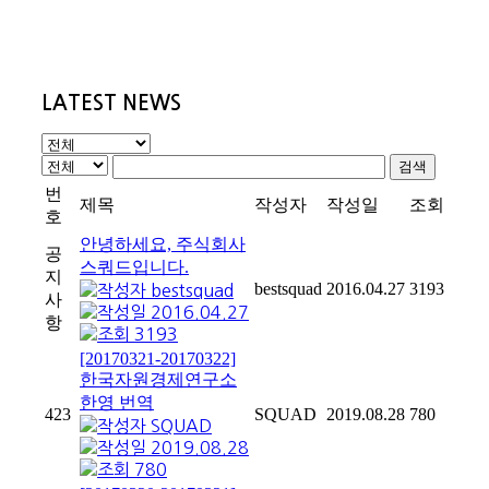
LATEST NEWS
검색
번
제목
작성자
작성일
조회
호
안녕하세요, 주식회사
공
스쿼드입니다.
지
bestsquad
2016.04.27
3193
bestsquad
사
2016.04.27
항
3193
[20170321-20170322]
한국자원경제연구소
한영 번역
423
SQUAD
2019.08.28
780
SQUAD
2019.08.28
780