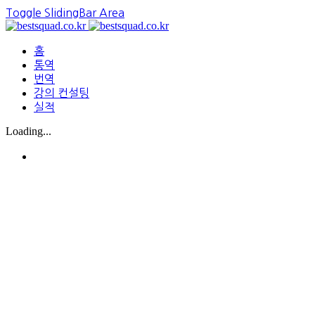
Toggle SlidingBar Area
홈
통역
번역
강의 컨설팅
실적
Loading...