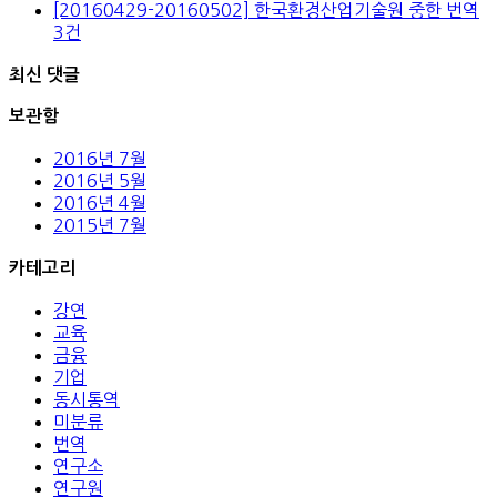
[20160429-20160502] 한국환경산업기술원 중한 번역
3건
최신 댓글
보관함
2016년 7월
2016년 5월
2016년 4월
2015년 7월
카테고리
강연
교육
금융
기업
동시통역
미분류
번역
연구소
연구원