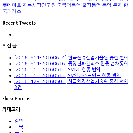
롯데마트
자본시장연구원
중국어통역
출장통역
통역
투자
한
국거래소
Recent Tweets
최신 글
[20160614-20160624] 한국환경산업기술원 중한 번역
[20160614-20160616] 중앙전파관리소 한중 순차통역
[20160510-20160513] SVNC 한중 번역
[20160510-20160512] SV인베스트먼트 한중 번역
[20160429-20160502] 한국환경산업기술원 중한 번역
3건
Flickr Photos
카테고리
강연
교육
금융