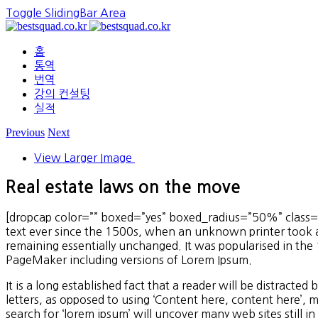
Toggle SlidingBar Area
홈
통역
번역
강의 컨설팅
실적
Previous
Next
View Larger Image
Real estate laws on the move
[dropcap color=”” boxed=”yes” boxed_radius=”50%” class=””
text ever since the 1500s, when an unknown printer took a g
remaining essentially unchanged. It was popularised in the
PageMaker including versions of Lorem Ipsum.
It is a long established fact that a reader will be distracte
letters, as opposed to using ‘Content here, content here’,
search for ‘lorem ipsum’ will uncover many web sites still 