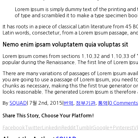
Lorem Ipsum is simply dummy text of the printing and
of type and scrambled it to make a type specimen book
It has roots in a piece of classical Latin literature from 
Latin words, consectetur, from a Lorem Ipsum passage, and 
Nemo enim ipsam voluptatem quia voluptas sit
Lorem Ipsum comes from sections 1.10.32 and 1.10.33 of “de
popular during the Renaissance. The first line of Lorem Ips
There are many variations of passages of Lorem Ipsum availa
you are going to use a passage of Lorem Ipsum, you need to
chunks as necessary, making this the first true generator 
looks reasonable. The generated Lorem Ipsum is therefore a
By
SQUAD
|
7월 2nd, 2015
|
번역
,
정부기관
,
통역
|
0 Comments
Share This Story, Choose Your Platform!
Facebook
Twitter
Linkedin
Reddit
Tumblr
Google+
Pinterest
V