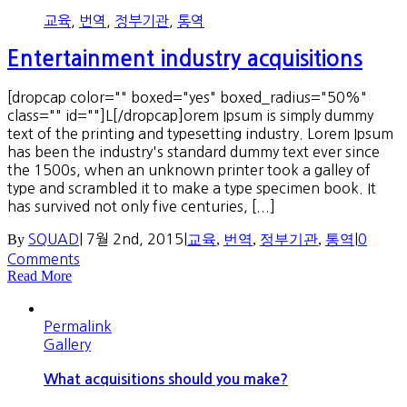
교육
,
번역
,
정부기관
,
통역
Entertainment industry acquisitions
[dropcap color="" boxed="yes" boxed_radius="50%"
class="" id=""]L[/dropcap]orem Ipsum is simply dummy
text of the printing and typesetting industry. Lorem Ipsum
has been the industry's standard dummy text ever since
the 1500s, when an unknown printer took a galley of
type and scrambled it to make a type specimen book. It
has survived not only five centuries, [...]
By
SQUAD
|
7월 2nd, 2015
|
교육
,
번역
,
정부기관
,
통역
|
0
Comments
Read More
Permalink
Gallery
What acquisitions should you make?