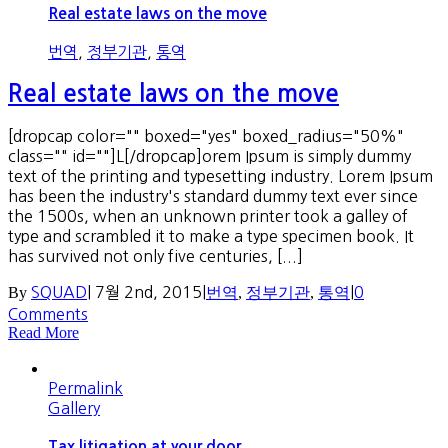
Real estate laws on the move
번역
,
정부기관
,
통역
Real estate laws on the move
[dropcap color="" boxed="yes" boxed_radius="50%"
class="" id=""]L[/dropcap]orem Ipsum is simply dummy
text of the printing and typesetting industry. Lorem Ipsum
has been the industry's standard dummy text ever since
the 1500s, when an unknown printer took a galley of
type and scrambled it to make a type specimen book. It
has survived not only five centuries, [...]
By
SQUAD
|
7월 2nd, 2015
|
번역
,
정부기관
,
통역
|
0
Comments
Read More
Permalink
Gallery
Tax litigation at your door