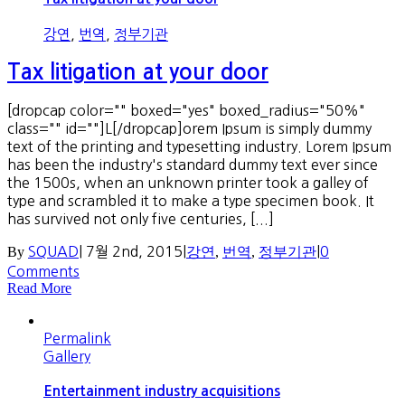
강연
,
번역
,
정부기관
Tax litigation at your door
[dropcap color="" boxed="yes" boxed_radius="50%"
class="" id=""]L[/dropcap]orem Ipsum is simply dummy
text of the printing and typesetting industry. Lorem Ipsum
has been the industry's standard dummy text ever since
the 1500s, when an unknown printer took a galley of
type and scrambled it to make a type specimen book. It
has survived not only five centuries, [...]
By
SQUAD
|
7월 2nd, 2015
|
강연
,
번역
,
정부기관
|
0
Comments
Read More
Permalink
Gallery
Entertainment industry acquisitions